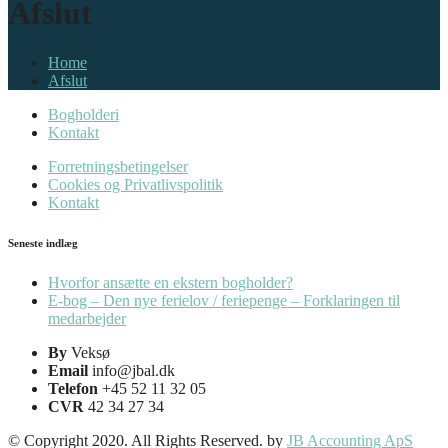
Afslut
Home
Afslut
Bogholderi
Kontakt
Forretningsbetingelser
Cookies og Privatlivspolitik
Kontakt
Seneste indlæg
Hvorfor ansætte en ekstern bogholder?
E-bog – Den nye ferielov / feriepenge – Forklaringen til
medarbejder
By
Veksø
Email
info@jbal.dk
Telefon
+45 52 11 32 05
CVR
42 34 27 34
© Copyright 2020. All Rights Reserved. by
JB Accounting ApS